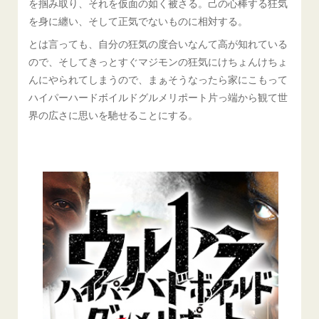
を掴み取り、それを仮面の如く被さる。己の心棒する狂気
を身に纏い、そして正気でないものに相対する。
とは言っても、自分の狂気の度合いなんて高が知れている
ので、そしてきっとすぐマジモンの狂気にけちょんけちょ
んにやられてしまうので、まぁそうなったら家にこもって
ハイパーハードボイルドグルメリポート片っ端から観て世
界の広さに思いを馳せることにする。