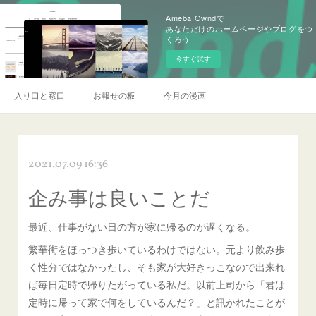
Ameba Owndで
あなただけのホームページやブログをつ
くろう
今すぐ試す
入り口と窓口
お報せの板
今月の漫画
2021.07.09 16:36
企み事は良いことだ
最近、仕事がない日の方が家に帰るのが遅くなる。
繁華街をほっつき歩いているわけではない。元より飲み歩
く性分ではなかったし、そも家が大好きっこなので出来れ
ば毎日定時で帰りたがっている私だ。以前上司から「君は
定時に帰って家で何をしているんだ？」と訊かれたことが