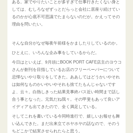
ある。家でやりたいことが多すぎて仕事行きたくない身と
しては、むしろなぜずっとだらっと会社に居座り続けてい
るのかが心底不可思議でたまらないのだが。かえってその
理由を問いたい。
そんな自分がなぜ毎夜午前様をかましたりしているのか。
ひとえに、いろんな企み事をしているからだ。
今日はといえば、9月頭にBOOK PORT CAFE店主のヨウコ
さんが創刊を目指しているお店のフリーペーパーについて
忌憚ないやり取りをしてきた。ああしてはどうかいやそれ
は如何なものかいやいやそれも捨てたもんじゃないです
よ、云々。白熱しきった結果見事終バス近い時間まで話し
合う事となった。元気だね我々。その甲斐もあって良いア
イディアも出てきたので、全く満足している。
そしてこれを書いている今同時進行で、嬉しいお報せも舞
い込んできた。まだ出来立てホヤホヤの話なので、そのう
ちどこかで結実させられたらと思う。