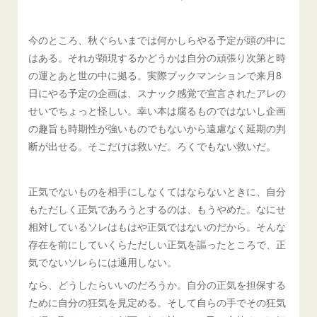
今のところ、秋ぐらいまでは何かしらやる予定が頭の中に
はある。それが顕現するかどうかは自分の頑張り次第と時
の運とあと世の中に拠る。実際ブックマンションで来月8
日にやる予定の企画は、スナック感覚で宣言されたアレの
せいでちょっと怪しい。幸い本は腐るものではないし企画
の趣旨も時期性が強いものでもないから遠慮なく延期の判
断が出せる。そこだけは救いだ。ろくでもない救いだ。
正気でないものを相手にしなくてはならないときに、自分
もただしく正気であろうとするのは、もうやめた。なにせ
相対しているソレはもはや正気ではないのだから。そんな
存在を前にしていくらただしい正気を謳ったところで、正
気でないソレらには通用しない。
なら、どうしたらいいのだろうか。自分の正気を担保する
ために自分の狂気を見定める。そして自らの手でその狂気