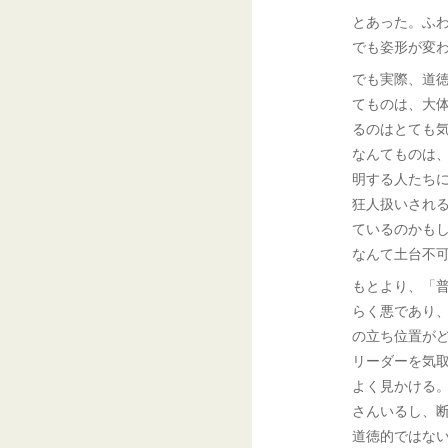
とあった。ふ
でも姿形が変
でも実際、道
てものは、大
るのはとても
なんてものは
明する人たち
狂人扱いされ
ているのかも
なんて土台不
もとより、「
らく悪であり
の立ち位置が
リーダーを気
よく見かける
さんいるし、
道徳的ではな