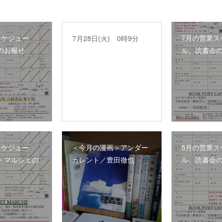
スケジュー
7月の営業ス
7月28日(火) 0時9分
のお報せ
ル、読書会
スケジュー
＜今月の漫画＞アンダー
5月の営業ス
・マルシェの
カレント／豊田徹也
ル、読書会