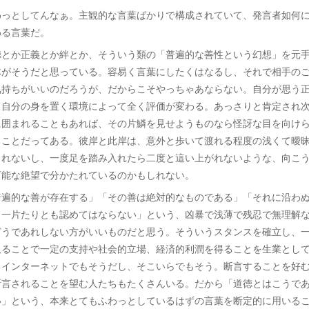
わっとしてんなぁ。主観的な言葉ばかりで構成されていて、発言者如何
わる言葉だ。
徳とか正義とか絆とか、そういう類の「普遍的な善性という幻想」を元
体がそうだと思っている。容易く言葉にしたくはなるし、それで相手の
気持ちがいいのだろうが、だからこそやっちゃあならない。自分が思う
、自分の身を置く環境によって全く評価が変わる。あっさりと肯定され
に囲まれることもあれば、その片鱗を見せようものなら怪訝な目を向け
ることだってある。彼岸と此岸は、意外と歩いて渡れる程度の浅くて曖
しれないし、一度足を踏み入れたら二度と這い上がれないような、向こ
可能な絶望で分かたれているのかもしれない。
普遍的な善が存在する」「その善は絶対的なものである」「それに沿わ
、一片たりとも認めてはならない」という、凶暴で浅薄で残忍で無理解
どうであれしない方がいいものだと思う。そういうスタンスを確立し、
取ることで一定の支持や社会的立場、経済的利潤を得ることを生業とし
。インターネットでもそうだし、そこいらでもそう。断言することを好
断言されることを望む人たちもたくさんいる。だから「道徳とはこうで
い」という、本来とてもふわっとしているはずの言葉を断定的に用いる