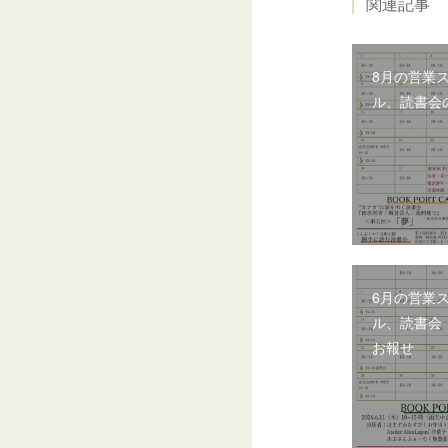
関連記事
8月の営業
ル、読書会
6月の営業
ル、読書会
お報せ