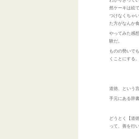
然ケーキは絵
つけなくちゃ
た方がなんか
やってみた感
験だ。
ものの勢いで
くことにする
道徳、という
手元にある辞
どうとく【道徳
って、善を行い