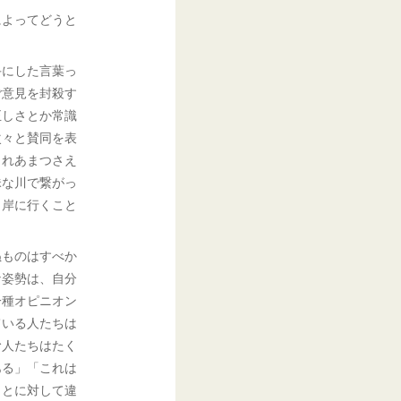
によってどうと
手にした言葉っ
ご意見を封殺す
正しさとか常識
次々と賛同を表
られあまつさえ
昧な川で繋がっ
う岸に行くこと
ぬものはすべか
な姿勢は、自分
一種オピニオン
ている人たちは
む人たちはたく
ある」「これは
ことに対して違