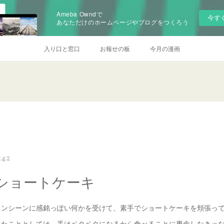
Ameba Owndで
今す
あなただけのホームページやブログをつくろう
入り口と窓口
お報せの板
今月の漫画
:42
ショートケーキ
ワンシーンに感銘っぽい何かを受けて、素手でショートケーキを頬張っ
いたこととしては、手はベタベタになるから食べることに専念しなきゃ