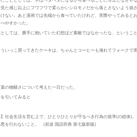
で見た感じ以上にフワフワで柔らかいシロモノだから落とさないよう崩
いけない。あと漫画では先端から食べていたけれど、実際やってみると
食べやすかった。
想としては、勝手に抱いていた幻想ほど素敵ではなかったな、というこ
もういっこ買ってきたケーキは、ちゃんとコーヒーも淹れてフォークで
。
言葉の物騒さについて考えた一日だった。
書を引いてみると
】社会生活を営む上で、ひとりひとりが守るべき行為の規準(の総体)
悪を行わないこと。 (岩波 国語辞典 第七版新版)