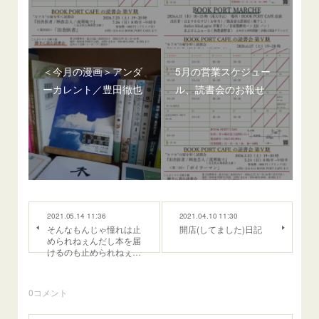
＜今月の漫画＞アンダ
5月の営業スケジュー
ーカレント／豊田徹也
ル、読書会のお報せ
2021.05.14 11:36
2021.04.10 11:30
そんなもんじゃ憧れは止
開店(してました)日記
められねぇんだし本を届
けるのも止められねぇ…
0
コメント