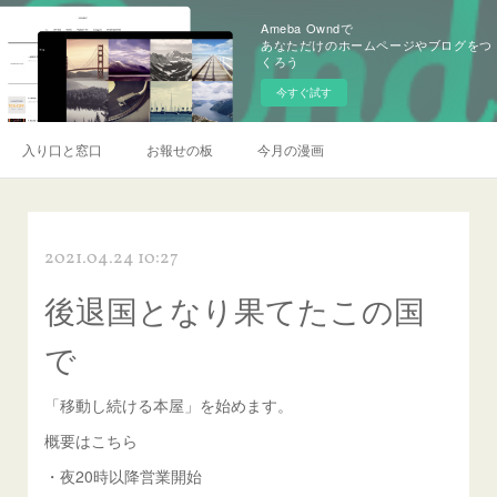
Ameba Owndで
あなただけのホームページやブログをつ
くろう
今すぐ試す
入り口と窓口
お報せの板
今月の漫画
2021.04.24 10:27
後退国となり果てたこの国
で
「移動し続ける本屋」を始めます。
概要はこちら
・夜20時以降営業開始