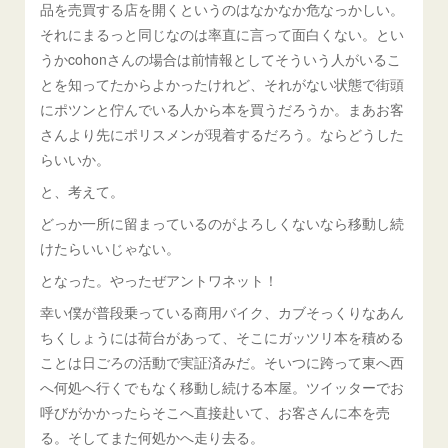
品を売買する店を開くというのはなかなか危なっかしい。
それにまるっと同じなのは率直に言って面白くない。とい
うかcohonさんの場合は前情報としてそういう人がいるこ
とを知ってたからよかったけれど、それがない状態で街頭
にポツンと佇んでいる人から本を買うだろうか。まあお客
さんより先にポリスメンが現着するだろう。ならどうした
らいいか。
と、考えて。
どっか一所に留まっているのがよろしくないなら移動し続
けたらいいじゃない。
となった。やったぜアントワネット！
幸い僕が普段乗っている商用バイク、カブそっくりなあん
ちくしょうには荷台があって、そこにガッツリ本を積める
ことは日ごろの活動で実証済みだ。そいつに跨って東へ西
へ何処へ行くでもなく移動し続ける本屋。ツイッターでお
呼びがかかったらそこへ直接赴いて、お客さんに本を売
る。そしてまた何処かへ走り去る。