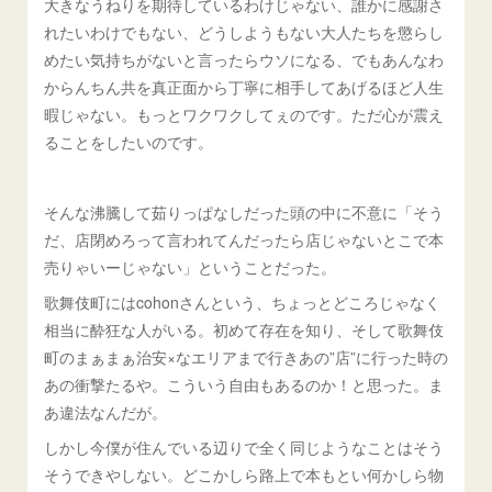
大きなうねりを期待しているわけじゃない、誰かに感謝さ
れたいわけでもない、どうしようもない大人たちを懲らし
めたい気持ちがないと言ったらウソになる、でもあんなわ
からんちん共を真正面から丁寧に相手してあげるほど人生
暇じゃない。もっとワクワクしてぇのです。ただ心が震え
ることをしたいのです。
そんな沸騰して茹りっぱなしだった頭の中に不意に「そう
だ、店閉めろって言われてんだったら店じゃないとこで本
売りゃいーじゃない」ということだった。
歌舞伎町にはcohonさんという、ちょっとどころじゃなく
相当に酔狂な人がいる。初めて存在を知り、そして歌舞伎
町のまぁまぁ治安×なエリアまで行きあの”店”に行った時の
あの衝撃たるや。こういう自由もあるのか！と思った。ま
あ違法なんだが。
しかし今僕が住んでいる辺りで全く同じようなことはそう
そうできやしない。どこかしら路上で本もとい何かしら物