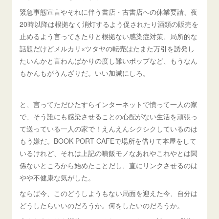
緊急事態宣言やそれに伴う書店・古書店への休業要請、夜
20時以降は根拠なく消灯するよう促されたり酒類の販売を
止めるよう言ってきたりと根拠ない感染症対策、局所的な
話題だけどメルカリ×ツタヤの転売はたまた万引を誘発し
たいんかと言わんばかりの度し難いポップなど、もうなん
もかんもがうんざりだ。いい加減にしろ。
と、言ってただひたすらインターネットで憤って一人の家
で、そう誰にも感染させることの心配がない生活を頑張っ
て送っている一人の家で！えんえんシクシクしているのは
もう嫌だ。BOOK PORT CAFEで場所を借りて本屋をして
いるけれど、それは上記の噴飯モノなあれやこれやとは関
係ないところから始めたことだし、直にリンクさせるのは
やや不健康な気がした。
ならば今、このどうしようもない局面を迎えた今、自分は
どうしたらいいのだろうか。何をしたいのだろうか。