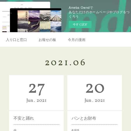
Ameba Owndで
あなただけのホームページやブログをつ
くろう
今すぐ試す
入り口と窓口
お報せの板
今月の漫画
2021
.
06
27
20
Jun
2021
Jun
2021
不安と踊れ
パンとお財布
生…
6月5…