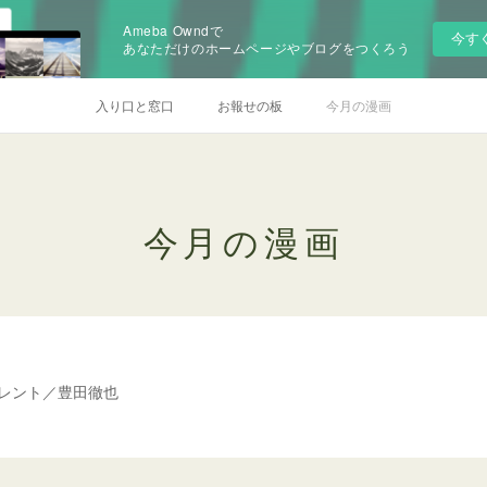
Ameba Owndで
今す
あなただけのホームページやブログをつくろう
入り口と窓口
お報せの板
今月の漫画
今月の漫画
レント／豊田徹也