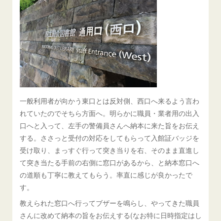
一般利用者が向かう東口とは反対側、西口へ来るよう言わ
れていたのでそちら方面へ。明らかに職員・業者用の出入
口へと入って、左手の警備員さんへ納本に来た旨をお伝え
する。ささっと受付の対応をしてもらって入館証バッジを
受け取り、まっすぐ行って突き当りを右、そのまま直進し
て突き当たる手前の右側に窓口があるから、と納本窓口へ
の道順も丁寧に教えてもらう。率直に感じが良かったで
す。
教えられた窓口へ行ってブザーを鳴らし、やってきた職員
さんに改めて納本の旨をお伝えする(なお特に日時指定はし