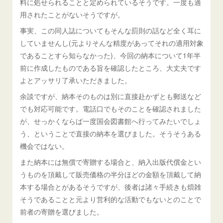
料に処せられることと定められているそうです。一度も適
用されたことがないそうですが。
事実、この同人誌についてもそんな罰則の話など全く耳に
していませんし(元よりそんな精度があってそれの適用対象
であることすら知らなかった)、今回の納本について1年半
前に作成したものである旨を確認したところ、大丈夫です
よとアッサリ了承いただきました。
余談ですが、納本そのものは別に直接赴かずとも郵送など
でも対応可能です。電話口でもそのことを確認されました
が、せっかくならば一度国会図書館へ行ってみたいでしょ
う、ということで直接の納本を選びました。そうそうある
機会ではない。
また納本には無償で寄贈する場合と、納入出版代償金とい
うものを頂戴して販売価格の半分ほどの金額を頂戴して納
本する場合とがあるそうですが、後者は諸々手続きも煩雑
そうであることと元より営利的な活動でもないとのことで
前者の寄贈を選びました。