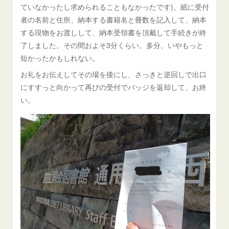
ていなかったし求められることもなかったです)。紙に受付
者の名前と住所、納本する書籍名と冊数を記入して、納本
する現物をお渡しして、納本受領書を頂戴して手続きが終
了しました。その間およそ3分くらい。多分。いやもっと
短かったかもしれない。
お礼をお伝えしてその場を後にし、さっきと逆回しで出口
にすすっと向かって再びの受付でバッジを返却して、お終
い。