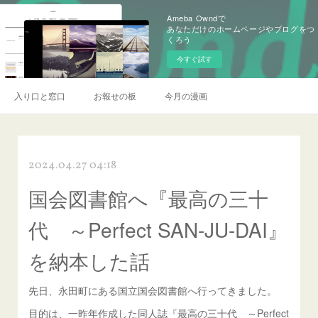
Ameba Owndで
あなただけのホームページやブログをつ
くろう
今すぐ試す
入り口と窓口
お報せの板
今月の漫画
2024.04.27 04:18
国会図書館へ『最高の三十
代 ～Perfect SAN-JU-DAI』
を納本した話
先日、永田町にある国立国会図書館へ行ってきました。
目的は、一昨年作成した同人誌『最高の三十代 ～Perfect