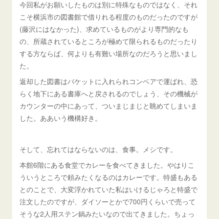
今回私がお願いしたものは別に特殊なものではなく、それ
こそ横浜市の図書館で借りれる程度のものだったのですが
(藤沢にはなかった)、求めているものがより専門的なも
の、所蔵されているところが極めて限られるものだったり
する方ならば、何よりも有難い場所なのだろうと思いまし
た。
返却した図書はバケットに入れられコンベアで運ばれ、恐
らく地下にある書庫へと戻されるのでしょう、その機械が
カウンターの中にあって、ついまじまじと眺めてしまいま
した。ああいう機構好き。
そして、忘れてはならないのは、食事。メシです。
本館6階にある食堂でカレーを食べてきました。やはりこ
ういうところで頼みたくなるのはカレーです。特盛もある
とのことで、大変浮かれていた私はいけるじゃろと特盛で
注文したのですが、ダイソーとかで700円くらいで売って
そうな2人用ステン鍋みたいなので出てきました。ちょっ