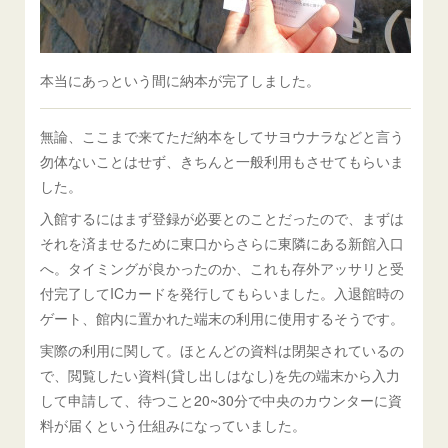
本当にあっという間に納本が完了しました。
無論、ここまで来てただ納本をしてサヨウナラなどと言う
勿体ないことはせず、きちんと一般利用もさせてもらいま
した。
入館するにはまず登録が必要とのことだったので、まずは
それを済ませるために東口からさらに東隣にある新館入口
へ。タイミングが良かったのか、これも存外アッサリと受
付完了してICカードを発行してもらいました。入退館時の
ゲート、館内に置かれた端末の利用に使用するそうです。
実際の利用に関して。ほとんどの資料は閉架されているの
で、閲覧したい資料(貸し出しはなし)を先の端末から入力
して申請して、待つこと20~30分で中央のカウンターに資
料が届くという仕組みになっていました。