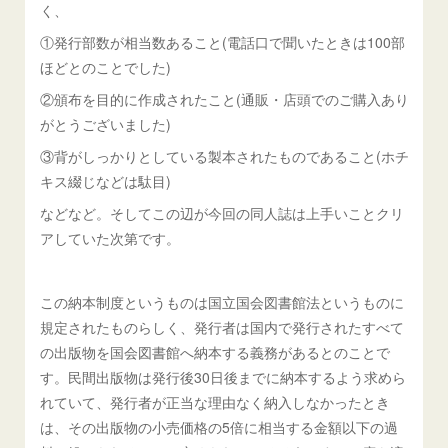
く、
①発行部数が相当数あること(電話口で聞いたときは100部
ほどとのことでした)
②頒布を目的に作成されたこと(通販・店頭でのご購入あり
がとうございました)
③背がしっかりとしている製本されたものであること(ホチ
キス綴じなどは駄目)
などなど。そしてこの辺が今回の同人誌は上手いことクリ
アしていた次第です。
この納本制度というものは国立国会図書館法というものに
規定されたものらしく、発行者は国内で発行されたすべて
の出版物を国会図書館へ納本する義務があるとのことで
す。民間出版物は発行後30日後までに納本するよう求めら
れていて、発行者が正当な理由なく納入しなかったとき
は、その出版物の小売価格の5倍に相当する金額以下の過