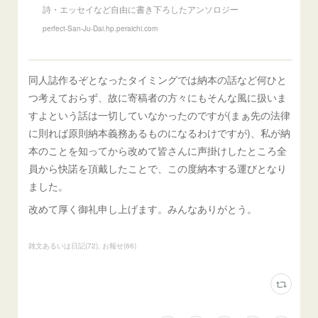
詩・エッセイなど自由に書き下ろしたアンソロジー
perfect-San-Ju-Dai.hp.peraichi.com
同人誌作るぞとなったタイミングでは納本の話など何ひと
つ考えておらず、故に寄稿者の方々にもそんな風に扱いま
すよという話は一切していなかったのですが(まぁ先の法律
に則れば原則納本義務あるものになるわけですが)、私が納
本のことを知ってから改めて皆さんに声掛けしたところ全
員から快諾を頂戴したことで、この度納本する運びとなり
ました。
改めて厚く御礼申し上げます。みんなありがとう。
雑文あるいは日記
(
72
)
お報せ
(
66
)