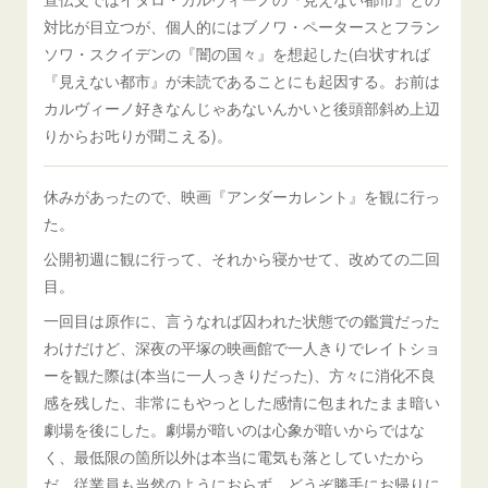
対比が目立つが、個人的にはブノワ・ペータースとフラン
ソワ・スクイデンの『闇の国々』を想起した(白状すれば
『見えない都市』が未読であることにも起因する。お前は
カルヴィーノ好きなんじゃあないんかいと後頭部斜め上辺
りからお𠮟りが聞こえる)。
休みがあったので、映画『アンダーカレント』を観に行っ
た。
公開初週に観に行って、それから寝かせて、改めての二回
目。
一回目は原作に、言うなれば囚われた状態での鑑賞だった
わけだけど、深夜の平塚の映画館で一人きりでレイトショ
ーを観た際は(本当に一人っきりだった)、方々に消化不良
感を残した、非常にもやっとした感情に包まれたまま暗い
劇場を後にした。劇場が暗いのは心象が暗いからではな
く、最低限の箇所以外は本当に電気も落としていたから
だ。従業員も当然のようにおらず、どうぞ勝手にお帰りに