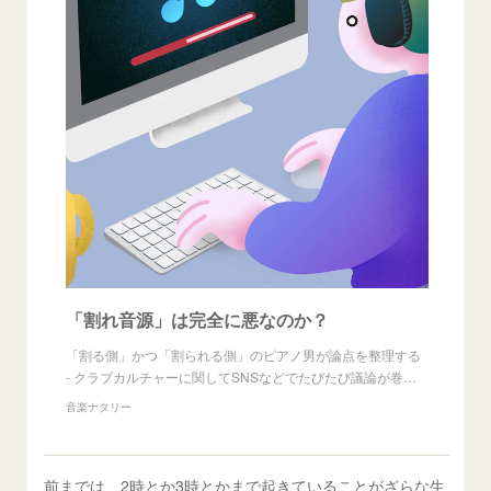
「割れ音源」は完全に悪なのか？
「割る側」かつ「割られる側」のピアノ男が論点を整理する
- クラブカルチャーに関してSNSなどでたびたび議論が巻…
音楽ナタリー
前までは、2時とか3時とかまで起きていることがざらな生