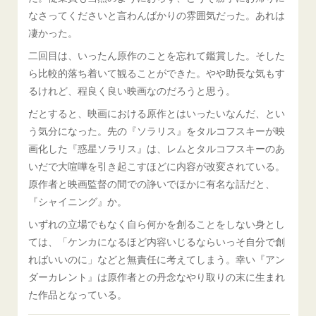
なさってくださいと言わんばかりの雰囲気だった。あれは
凄かった。
二回目は、いったん原作のことを忘れて鑑賞した。そした
ら比較的落ち着いて観ることができた。やや助長な気もす
るけれど、程良く良い映画なのだろうと思う。
だとすると、映画における原作とはいったいなんだ、とい
う気分になった。先の『ソラリス』をタルコフスキーが映
画化した『惑星ソラリス』は、レムとタルコフスキーのあ
いだで大喧嘩を引き起こすほどに内容が改変されている。
原作者と映画監督の間での諍いでほかに有名な話だと、
『シャイニング』か。
いずれの立場でもなく自ら何かを創ることをしない身とし
ては、「ケンカになるほど内容いじるならいっそ自分で創
ればいいのに」などと無責任に考えてしまう。幸い『アン
ダーカレント』は原作者との丹念なやり取りの末に生まれ
た作品となっている。