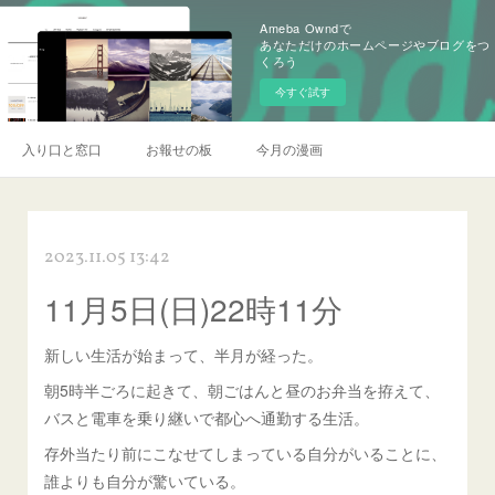
Ameba Owndで
あなただけのホームページやブログをつ
くろう
今すぐ試す
入り口と窓口
お報せの板
今月の漫画
2023.11.05 13:42
11月5日(日)22時11分
新しい生活が始まって、半月が経った。
朝5時半ごろに起きて、朝ごはんと昼のお弁当を拵えて、
バスと電車を乗り継いで都心へ通勤する生活。
存外当たり前にこなせてしまっている自分がいることに、
誰よりも自分が驚いている。