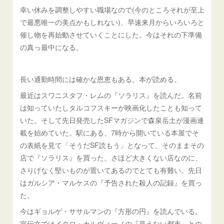
幸い休みを調整しやすい職場なので(今のところそれが至上
で最悪唯一の美点かもしれない)、早速来月からいろいろと
催し物を再始動させていくことにした。今はそれの下準備
の真っ最中になる。
長い通勤時間には確かな恩恵もある。本が読める。
最近はスワニスタフ・レムの『ソラリス』を読んだ。名前
は知っていたしタルコフスキーが映画化したことも知って
いた。そして先日発売したSFマガジンで森泉岳土が漫画連
載を始めていた。駅にある、7時から開いている本屋でそ
の表紙を見て「そうだSF読もう」となって、そのままその
店で『ソラリス』を買った。さほど大きくない店なのに、
さりげなく堅いものが置いてあるのでとても有難い。先日
はガルシア・マルケスの『予告された殺人の記録』を買っ
た。
今はギョルゲ・ササルマンの『方形の円』を読んでいる。
宣伝文ではイタロ・カルヴィーノの『見えない都市』との