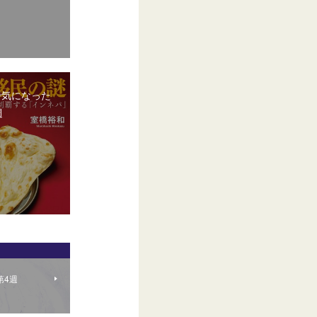
で気になった
週
第4週