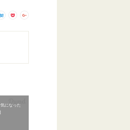
で気になった
週