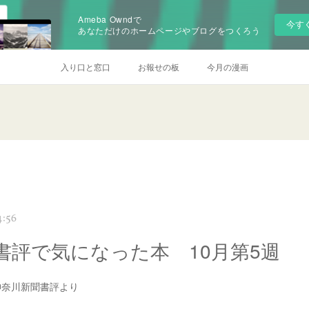
Ameba Owndで
今す
あなただけのホームページやブログをつくろう
入り口と窓口
お報せの板
今月の漫画
4:56
書評で気になった本 10月第5週
)神奈川新聞書評より