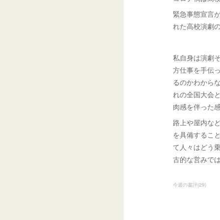
緊急事態宣言が
れた高校演劇
私自身は演劇
方仕事を手伝
るのかわから
れの全国大会
肉感を伴った
路上や屋内な
を具備するこ
て人々はどう乗
古的な営みで
今週の書評
(
29
)