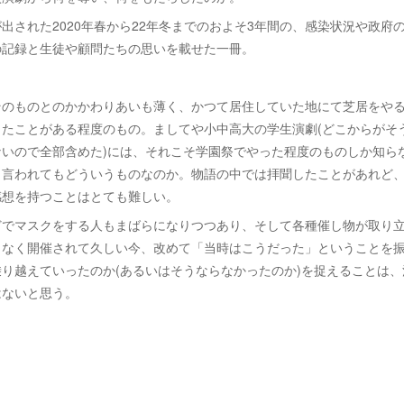
出された2020年春から22年冬までのおよそ3年間の、感染状況や政府
の記録と生徒や顧問たちの思いを載せた一冊。
そのものとのかかわりあいも薄く、かつて居住していた地にて芝居をや
ったことがある程度のもの。ましてや小中高大の学生演劇(どこからがそ
ないので全部含めた)には、それこそ学園祭でやった程度のものしか知ら
と言われてもどういうものなのか。物語の中では拝聞したことがあれど
感想を持つことはとても難しい。
どでマスクをする人もまばらになりつつあり、そして各種催し物が取り
となく開催されて久しい今、改めて「当時はこうだった」ということを
り越えていったのか(あるいはそうならなかったのか)を捉えることは
はないと思う。