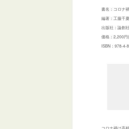
書名：コロナ
編著：工藤千
出版社：論創
価格：2,200円
ISBN：978-4-8
コロナ禍は高