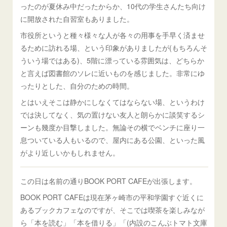
ったのが夏休み中だったからか、10代の学生さんたち向け
に開放された自習室もありました。
市役所というと種々様々な人が各々の用事を手早く済ませ
るために訪れる場、という印象がありましたが(もちろんそ
ういう場ではある)、5階に漂っている雰囲気は、どちらか
と言えば図書館のソレに近いものを感じました。非常にゆ
ったりとした、自分のための時間。
とはいえそこは静かにしなくてはならない場、というわけ
では決してなく、気の置けない友人と朗らかに談笑するシ
ーンも幾度か目撃しました。無論その横でベンチに座り一
息ついている人もいるので、屋内にある公園、といった風
がより近しいかもしれません。
この日は名前の通りBOOK PORT CAFEが出張します。
BOOK PORT CAFEは現在茅ヶ崎市の平和学園すぐ近くに
あるブックカフェなのですが、そこでは喫茶を楽しみなが
ら「本を読む」「本を借りる」「(内設のこんぶトマト文庫