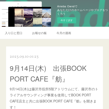
Ameba Owndで
あなただけのホームページやブログをつ
くろう
今すぐ試す
入り口と窓口
お報せの板
今月の漫画
2023.09.10 01:23
9月14日(木) 出張BOOK
PORT CAFE『舫』
9月14日(木)は藤沢市役所5階アトリウムにて、藤沢市のト
ライアルサウンディング事業を使用してBOOK PORT
CAFE店主と共に出張BOOK PORT CAFE『舫』を開きま
す！