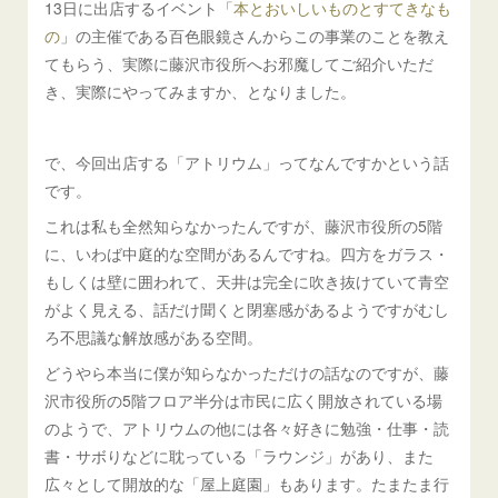
13日に出店するイベント「
本とおいしいものとすてきなも
の
」の主催である百色眼鏡さんからこの事業のことを教え
てもらう、実際に藤沢市役所へお邪魔してご紹介いただ
き、実際にやってみますか、となりました。
で、今回出店する「アトリウム」ってなんですかという話
です。
これは私も全然知らなかったんですが、藤沢市役所の5階
に、いわば中庭的な空間があるんですね。四方をガラス・
もしくは壁に囲われて、天井は完全に吹き抜けていて青空
がよく見える、話だけ聞くと閉塞感があるようですがむし
ろ不思議な解放感がある空間。
どうやら本当に僕が知らなかっただけの話なのですが、藤
沢市役所の5階フロア半分は市民に広く開放されている場
のようで、アトリウムの他には各々好きに勉強・仕事・読
書・サボりなどに耽っている「ラウンジ」があり、また
広々として開放的な「屋上庭園」もあります。たまたま行