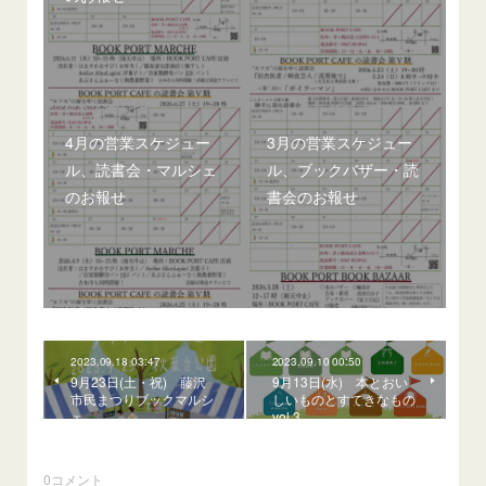
4月の営業スケジュー
3月の営業スケジュー
ル、読書会・マルシェ
ル、ブックバザー・読
のお報せ
書会のお報せ
2023.09.18 03:47
2023.09.10 00:50
9月23日(土・祝) 藤沢
9月13日(水) 本とおい
市民まつりブックマルシ
しいものとすてきなもの
ェ
vol.3
0
コメント