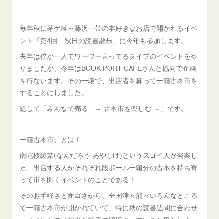
毎年秋に茅ケ崎～藤沢一帯の本好きなお店で開かれるイベ
ント「第4回 秋日の読書散歩」に今年も参加します。
去年は僕が一人でワーワー言ってるタイプのイベントをや
りましたが、今年はBOOK PORT CAFEさんと協同で企画
を行ないます。その一環で、出店者を募って一箱古本市を
することにしました。
題して「みんなで売る ～ 古本市を楽しむ ～」です。
一箱古本市、とは！
南陀楼綾繁(なんだろう あやしげ)というスゴイ人が発案し
た、出店する人がそれぞれ段ボール一箱分の古本を持ち寄
って市を開くイベントのことである！
そのお手軽さと面白さから、全国津々浦々いろんなところ
で一箱古本市が開かれていて、特に秋の読書週間に合わせ