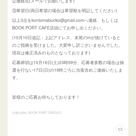
②連絡先(メールでお願いします)
③希望日(両日希望の場合は希望順を明記してください)
以上3点をkontomabunko@gmail.comへ連絡、もしくは
BOOK PORT CAFE店頭にてお申し出ください。
(10月10日追記：上記アドレス、末尾のmが抜けていると
のご指摘を受けました。大変申し訳ございませんでした。
現在は修正済みのものとなっております)
応募締切は10月16日(土)23時59分、応募者多数の場合は抽
選を行ない17日(日)の19時ごろに当落含めご連絡いたしま
す。
皆様のご応募お待ちしております！
お報せ
(
66
)
BOOK PORT CAFE
(
27
)