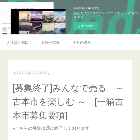
Ameba Owndで
あなただけのホームページやブログをつ
くろう
今すぐ試す
入り口と窓口
お報せの板
今月の漫画
2021.09.22 12:03
[募集終了]みんなで売る ～
古本市を楽しむ ～ [一箱古
本市募集要項]
※こちらの募集は既に終了しております。