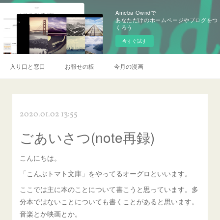
Ameba Owndで
あなただけのホームページやブログをつ
くろう
今すぐ試す
入り口と窓口
お報せの板
今月の漫画
2020.01.02 13:55
ごあいさつ(note再録)
こんにちは。
「こんぶトマト文庫」をやってるオーグロといいます。
ここでは主に本のことについて書こうと思っています。多
分本ではないことについても書くことがあると思います。
音楽とか映画とか。