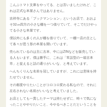
こんぶトマト文庫をやってる、とは言いましたけれど、こ
れは正式な本屋さんではありません。
吉祥寺にある「ブックマンション」というお店で、おおよ
そ32㎝四方の小さな棚を一つ借りていて、そこでだけやっ
てる小さな本屋です。
僕以外にも多くの人が棚を借りていて、一棚一店の主とし
て各々が思う形の本屋を開いています。
売られているのは主に古本、中にはZINなどを販売してい
る人もいます。僕は勝手に、これは「常設型の一箱古本
市」と捉えると話の通りがいいな、と考えています。
へんちくりんな名前を冠していますが、これには意味を持
たせていません。
その都度やりたいことがコロコロ変わる私なので、それに
左右されない名前がいいなと考えていました。
お店としても一貫したテーマは持たせずに、時々で気にな
ったことややりたいこと、今やるべきことだということを