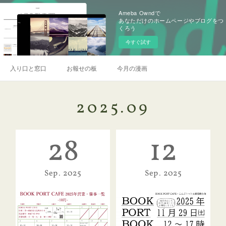
Ameba Owndで
あなただけのホームページやブログをつ
くろう
今すぐ試す
入り口と窓口
お報せの板
今月の漫画
2025
.
09
28
12
Sep
2025
Sep
2025