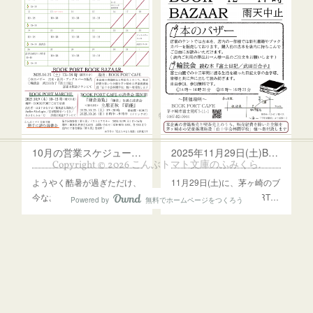
プライバシーポリシー
特定商取引法に基づく表記
10月の営業スケジュール・マルシェ、読書会、ブックバザーのお報せ
2025年11月29日(土)BOOK PORT BOOK BAZAAR開催のお報せ(※2025年10月25日(土)開催分順延)
Copyright ©
2026
こんぶトマト文庫のふみくら
.
ようやく酷暑が過ぎただけ、
11月29日(土)に、茅ヶ崎のブ
今なおどうにも部屋が蒸し…
ックカフェ「BOOK PORT…
Powered by
無料でホームページをつくろう
AmebaOwnd
フォロー