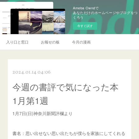
Ameba Owndで
あなただけのホームページやブログをつ
くろう
今すぐ試す
入り口と窓口
お報せの板
今月の漫画
2024.01.14 04:06
今週の書評で気になった本
1月第1週
1月7日(日)神奈川新聞評欄より
書名：思い出せない思い出たちが僕らを家族にしてくれる