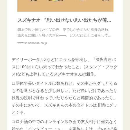
スズキナオ 『思い出せない思い出たちが僕らを家族にしてくれる』 | 新潮社
朝まで歌い続けた祖父の声、夢でしか会えない祖母の感触、
旅の夜に聞いた息子の本音――。どんなに近くに暮らして…
www.shinchosha.co.jp
デイリーポータルZなどにコラムを寄稿し、『深夜高速バ
スに100回ぐらい乗ってわかったこと』(スタンド・ブック
ス)なども上梓しているスズキナオさんの新作。
口語体で長いタイトルは数あれど、その中からグッとくる
ものを選ぶとなると少し難しい。ただ長いだけであったり
状況の説明で終わっていたりやたらと煽情的であったり。
その中において、スズキさんの本のタイトルは非情にグッ
とくる。
コロナ禍の中でのオンライン飲み会で友人相手に何気なく
始めた「インタビューごっこ」を家族に向け、その中で発