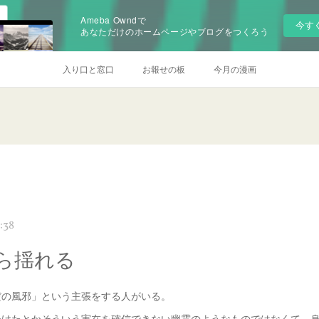
Ameba Owndで
今す
あなただけのホームページやブログをつくろう
入り口と窓口
お報せの板
今月の漫画
:38
ら揺れる
だの風邪」という主張をする人がいる。
かけたとかそういう実在を確信できない幽霊のようなものではなくて、