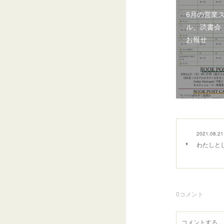
6月の営業
ル、読書会
お報せ
2021.08.21
わたしと
0
コメント