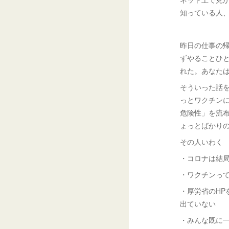
知っている人
昨日の仕事の
ずやることひ
れた。あなた
そういった話
っとワクチン
危険性」を流
ょっとばかり
その人いわく
・コロナは結
・ワクチンっ
・厚労省のH
出ていない
・みんな既に