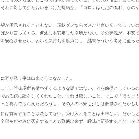
。それに対して折り合いをつけた帰結が、「コロナはただの風邪」なの
展望が明示されることもない。現状ダメならダメだと言い切ってほしい
めばかり言ってくる。何処にも安定した場所がない。その状況が、不安
分を安心させたい。という気持ちを起点にし、結果そういう考えに至っ
安に寄り添う事は出来そうになかった。
らして、誰彼場所も構わずするような話ではないことを前提としている
間である僕に話をしてくれたこと、それは嬉しいこと。そこで「僕もそ
きっと喜んでもらえただろうし、その人の不安も少しは低減されたかも
張には首肯することは決してない。受け入れることは出来ない。だから
に全部をむやみに否定することも到底出来ず、曖昧に応答することしか