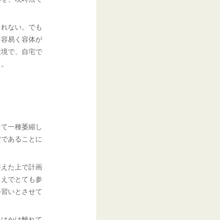
しれない。でも
、容易く容体が
環境で、自宅で
る。
して一種萎縮し
安であることに
整えた上で計画
うえでとても参
手習いとさせて
とはかけ離れて