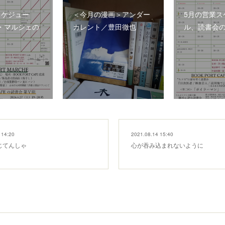
スケジュー
＜今月の漫画＞アンダー
5月の営業ス
・マルシェの
カレント／豊田徹也
ル、読書会
 14:20
2021.08.14 15:40
じてんしゃ
心が吞み込まれないように