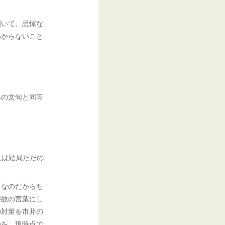
割いて、忌憚な
わからないこと
あの文句と同等
れは結局ただの
。
となのだからち
が故の言葉にし
の対策を市井の
のを、現時点で