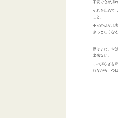
不安で心が揺
それを止めて
こと。
不安の源が現
きっとなくな
僕はまだ、今
出来ない。
この揺らぎを
れながら、今