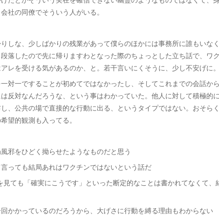
、会社の同僚でそういう人がいる。
帰りしな、少しばかりの残業があって僕らのほかには事務所に誰もいな
と段落したので先に帰りますわとなった際のちょっとした立ち話で、ワ
はアレを受ける気があるのか、と。若干言いにくそうに、少し不安げに
を一対一ですることが初めてではなかったし、そしてこれまでの会話か
には反対なんだろうな、という事はわかっていた。他人に対して積極的
布し、公共の場で直接的な行動に出る、というタイプではない。おそら
の希望的観測も入ってる。
局風邪をひどく拗らせたようなものだと思う
て言っても結局あれはワクチンではないという話だ
Pを見ても「確実にこうです」といった断定的なことは書かれてなくて、
一回かかっているのだろうから、大げさに行動を縛る理由もわからない