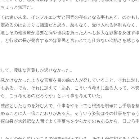
はちょっと無理だ。
しくは遠い未来、インフルエンザと同等の存在となる事もある、のかも
と定めるのはあまりに拙速だと思う。薬もなく、受け入れる体制もなく
圧迫しその他医療が必要な病や怪我を負った人へも多大な影響を及ぼす
い、と行政の長が発言するのは棄民と言われても仕方ない冷酷さを感じ
対して、曖昧な言葉しか返せなかった。
か見かけなかったような言葉を目の前の人が発していること、それに対
ともある。でも、それに加えて「ああ、こういう考えに至る人って、不
から、こう考えるのだろうか」という事を考えていた。
路整然としたものを好む人で、仕事をやる上でも根拠を明確にし手順を
進めることに人一倍こだわりがある人。そういう姿勢は今の仕事をする
た僕自身が大雑把な人間でよく手落ちをやらかすのもあるから、日ごろ
。
としたものから遠いところで物事が回っている。その人が信望するもの