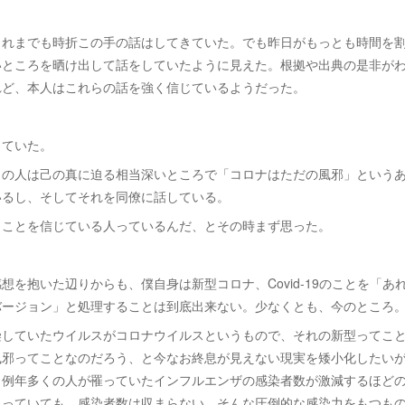
これまでも時折この手の話はしてきていた。でも昨日がもっとも時間を
いところを晒け出して話をしていたように見えた。根拠や出典の是非が
れど、本人はこれらの話を強く信じているようだった。
っていた。
この人は己の真に迫る相当深いところで「コロナはただの風邪」という
いるし、そしてそれを同僚に話している。
うことを信じている人っているんだ、とその時まず思った。
想を抱いた辺りからも、僕自身は新型コロナ、Covid-19のことを「あ
バージョン」と処理することは到底出来ない。少なくとも、今のところ
染していたウイルスがコロナウイルスというもので、それの新型ってこ
風邪ってことなのだろう、と今なお終息が見えない現実を矮小化したい
。例年多くの人が罹っていたインフルエンザの感染者数が激減するほど
取っていても、感染者数は収まらない。そんな圧倒的な感染力をもつも