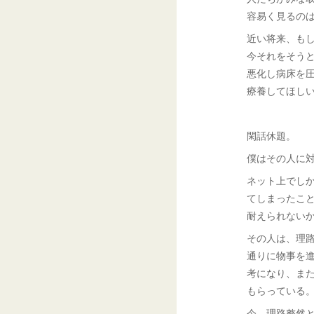
容易く見るの
近い将来、も
今それをそう
悪化し病床を
療養してほし
閑話休題。
僕はその人に
ネット上でし
てしまったこ
耐えられない
その人は、理
通りに物事を
考になり、ま
もらっている
今、理路整然