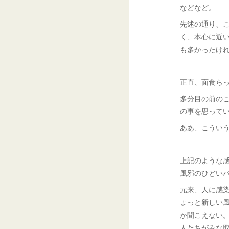
などなど。
先述の通り、
く、本心に近
も多かったけ
正直、面食ら
多分目の前の
の事を思って
ああ、こうい
上記のような感
風邪のひどい
元来、人に感
ょっと新しい
か聞こえない
人たちがみな