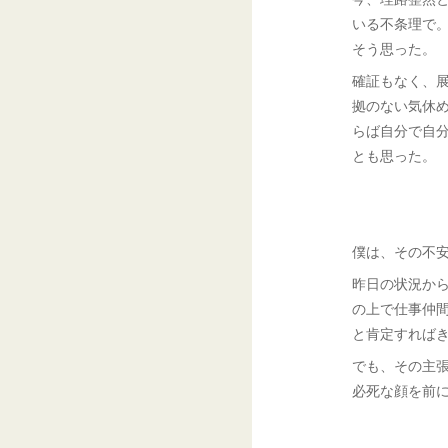
いる不条理で
そう思った。
確証もなく、
拠のない気休
らば自分で自
とも思った。
僕は、その不
昨日の状況か
の上で仕事仲
と肯定すれば
でも、その主
必死な顔を前